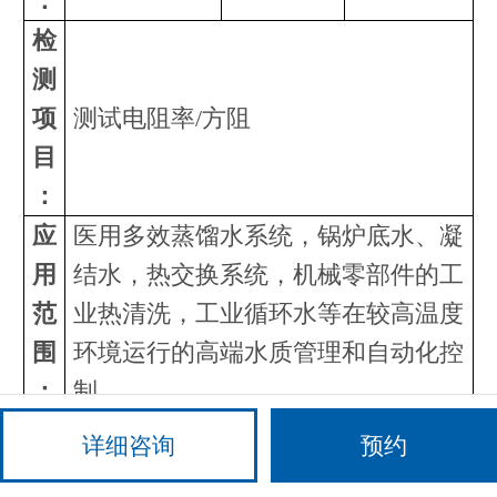
：
检
测
项
测试电阻率/方阻
目
：
应
医用多效蒸馏水系统，锅炉底水、凝
用
结水，热交换系统，机械零部件的工
范
业热清洗，工业循环水等在较高温度
围
环境运行的高端水质管理和自动化控
：
制
制
详细咨询
预约
样